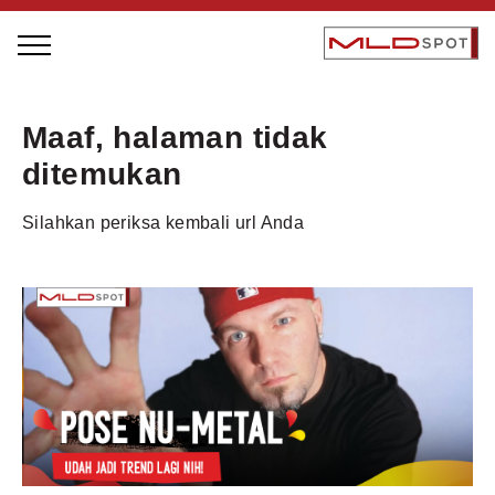
STAGE BUS JAZZ TOUR
Maaf, halaman tidak
LOCAL GREATNESS
ditemukan
INSPIRING PEOPLE
Silahkan periksa kembali url Anda
INSPIRING PRODUCTS
INSPIRING PLACES
INSPIRING COMMUNITIES
TRENDING
EVENTS
MLDPODCAST
VIDEOS