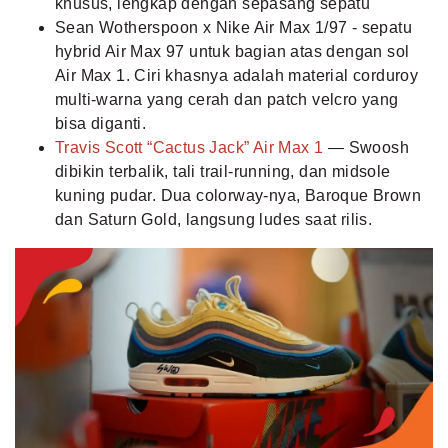
khusus, lengkap dengan sepasang sepatu
Sean Wotherspoon x Nike Air Max 1/97 - sepatu
hybrid Air Max 97 untuk bagian atas dengan sol
Air Max 1. Ciri khasnya adalah material corduroy
multi-warna yang cerah dan patch velcro yang
bisa diganti.
Travis Scott “Cactus Jack” Air Max 1
— Swoosh
dibikin terbalik, tali trail‑running, dan midsole
kuning pudar. Dua colorway-nya, Baroque Brown
dan Saturn Gold, langsung ludes saat rilis.