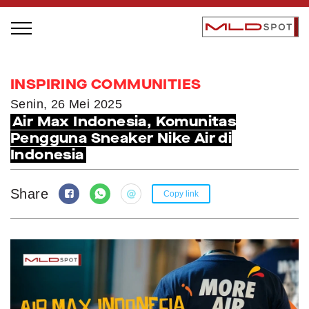
STAGE BUS JAZZ TOUR
INSPIRING COMMUNITIES
LOCAL GREATNESS
Senin, 26 Mei 2025
Air Max Indonesia, Komunitas
INSPIRING PEOPLE
Pengguna Sneaker Nike Air di
INSPIRING PRODUCTS
Indonesia
INSPIRING PLACES
INSPIRING COMMUNITIES
Share
Copy link
TRENDING
EVENTS
MLDPODCAST
VIDEOS