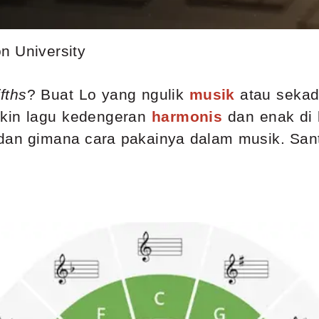
n University
ifths
? Buat Lo yang ngulik
musik
atau sekad
ikin lagu kedengeran
harmonis
dan enak di 
 dan gimana cara pakainya dalam musik. Sant