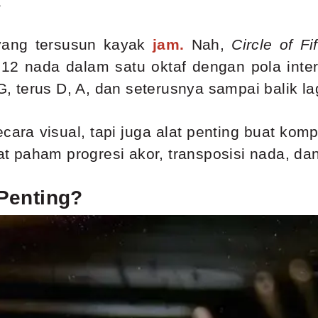
a
ang tersusun kayak
jam
.
Nah,
Circle of Fi
12 nada dalam satu oktaf dengan pola inte
G, terus D, A, dan seterusnya sampai balik la
ara visual, tapi juga alat penting buat kom
 paham progresi akor, transposisi nada, da
Penting?