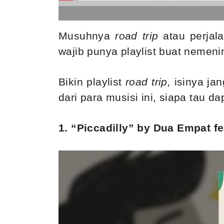
Musuhnya
road trip
atau perjal
wajib punya playlist buat nemenin
Bikin playlist
road trip,
isinya ja
dari para musisi ini, siapa tau da
1. “Piccadilly” by Dua Empat fe