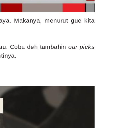
gaya. Makanya, menurut gue kita
tau. Coba deh tambahin
our picks
ntinya.