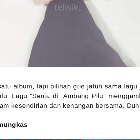
 satu album, tapi pilihan gue jatuh sama lag
 lalu. Lagu “Senja di Ambang Pilu” mengg
lam kesendirian dan kenangan bersama. Duh 
amungkas