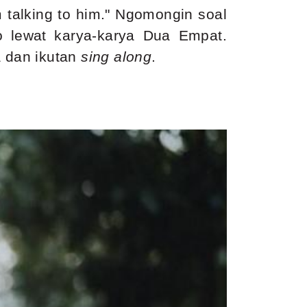
'm talking to him." Ngomongin soal
o lewat karya-karya Dua Empat.
a dan ikutan
sing along
.