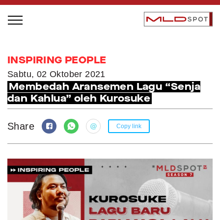
STAGE BUS JAZZ TOUR
INSPIRING PEOPLE
LOCAL GREATNESS
Sabtu, 02 Oktober 2021
Membedah Aransemen Lagu “Senja
INSPIRING PEOPLE
dan Kahlua” oleh Kurosuke
INSPIRING PRODUCTS
INSPIRING PLACES
Share
Copy link
INSPIRING COMMUNITIES
TRENDING
EVENTS
MLDPODCAST
VIDEOS