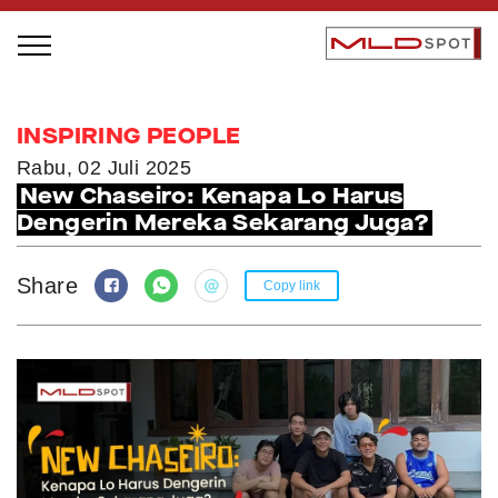
STAGE BUS JAZZ TOUR
INSPIRING PEOPLE
LOCAL GREATNESS
Rabu, 02 Juli 2025
New Chaseiro: Kenapa Lo Harus
INSPIRING PEOPLE
Dengerin Mereka Sekarang Juga?
INSPIRING PRODUCTS
INSPIRING PLACES
Share
Copy link
INSPIRING COMMUNITIES
TRENDING
EVENTS
MLDPODCAST
VIDEOS