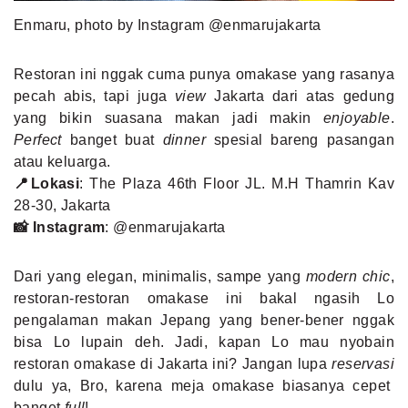
Enmaru, photo by Instagram @enmarujakarta
Restoran ini nggak cuma punya omakase yang rasanya
pecah abis, tapi juga
view
Jakarta dari atas gedung
yang bikin suasana makan jadi makin
enjoyable
.
Perfect
banget buat
dinner
spesial bareng pasangan
atau keluarga.
📍Lokasi
: The Plaza 46th Floor JL. M.H Thamrin Kav
28-30, Jakarta
📸 Instagram
:
@enmarujakarta
Dari yang elegan, minimalis, sampe yang
modern chic
,
restoran-restoran omakase ini bakal ngasih Lo
pengalaman makan Jepang yang bener-bener nggak
bisa Lo lupain deh. Jadi, kapan Lo mau nyobain
restoran omakase di Jakarta ini? Jangan lupa
reservasi
dulu ya, Bro, karena meja omakase biasanya cepet
banget
full
!