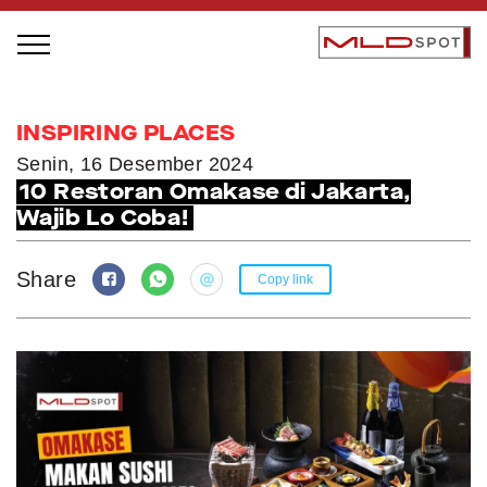
STAGE BUS JAZZ TOUR
INSPIRING PLACES
LOCAL GREATNESS
Senin, 16 Desember 2024
10 Restoran Omakase di Jakarta,
INSPIRING PEOPLE
Wajib Lo Coba!
INSPIRING PRODUCTS
INSPIRING PLACES
Share
Copy link
INSPIRING COMMUNITIES
TRENDING
EVENTS
MLDPODCAST
VIDEOS