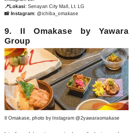
📍Lokasi
: Senayan City Mall, Lt. LG
📸 Instagram
:
@ichiba_omakase
9. II Omakase by Yawara
Group
II Omakase, photo by Instagram @2yawaraomakase