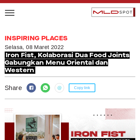
STAGE BUS JAZZ TOUR
INSPIRING PLACES
LOCAL GREATNESS
Selasa, 08 Maret 2022
Iron Fist, Kolaborasi Dua Food Joints
INSPIRING PEOPLE
Gabungkan Menu Oriental dan
INSPIRING PRODUCTS
Western
INSPIRING PLACES
INSPIRING COMMUNITIES
Share
Copy link
TRENDING
EVENTS
MLDPODCAST
VIDEOS