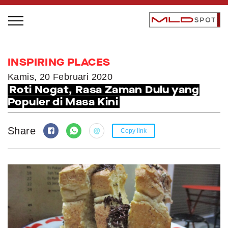
STAGE BUS JAZZ TOUR
INSPIRING PLACES
LOCAL GREATNESS
Kamis, 20 Februari 2020
Roti Nogat, Rasa Zaman Dulu yang
INSPIRING PEOPLE
Populer di Masa Kini
INSPIRING PRODUCTS
INSPIRING PLACES
Share
Copy link
INSPIRING COMMUNITIES
TRENDING
EVENTS
MLDPODCAST
VIDEOS