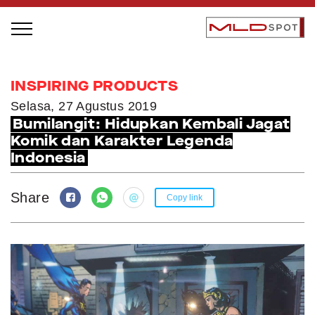
STAGE BUS JAZZ TOUR
INSPIRING PRODUCTS
LOCAL GREATNESS
Selasa, 27 Agustus 2019
Bumilangit: Hidupkan Kembali Jagat
INSPIRING PEOPLE
Komik dan Karakter Legenda
INSPIRING PRODUCTS
Indonesia
INSPIRING PLACES
INSPIRING COMMUNITIES
Share
Copy link
TRENDING
EVENTS
MLDPODCAST
VIDEOS