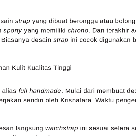
esain
strap
yang dibuat berongga atau bolong.
n
sporty
yang memiliki
chrono
. Dan terakhir 
. Biasanya desain
strap
ini cocok digunakan
i alias
full handmade
. Mulai dari membuat de
erjakan sendiri oleh Krisnatara. Waktu penge
 pesan langsung
watchstrap
ini sesuai selera 