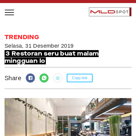
STAGE BUS JAZZ TOUR
TRENDING
LOCAL GREATNESS
Selasa, 31 Desember 2019
3 Restoran seru buat malam
INSPIRING PEOPLE
mingguan lo
INSPIRING PRODUCTS
INSPIRING PLACES
Share
Copy link
INSPIRING COMMUNITIES
TRENDING
EVENTS
MLDPODCAST
VIDEOS