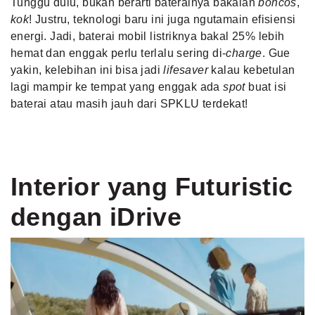
Tunggu dulu, bukan berarti baterainya bakalan
boncos
,
kok
! Justru, teknologi baru ini juga ngutamain efisiensi
energi. Jadi, baterai mobil listriknya bakal 25% lebih
hemat dan enggak perlu terlalu sering di-
charge
. Gue
yakin, kelebihan ini bisa jadi
lifesaver
kalau kebetulan
lagi mampir ke tempat yang enggak ada
spot
buat isi
baterai atau masih jauh dari SPKLU terdekat!
Interior yang Futuristic
dengan iDrive