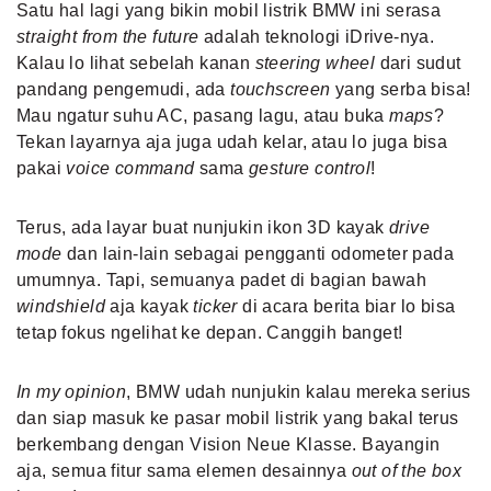
Satu hal lagi yang bikin mobil listrik BMW ini serasa
straight from the future
adalah teknologi iDrive-nya.
Kalau lo lihat sebelah kanan
steering wheel
dari sudut
pandang pengemudi, ada
touchscreen
yang serba bisa!
Mau ngatur suhu AC, pasang lagu, atau buka
maps
?
Tekan layarnya aja juga udah kelar, atau lo juga bisa
pakai
voice command
sama
gesture control
!
Terus, ada layar buat nunjukin ikon 3D kayak
drive
mode
dan lain-lain sebagai pengganti odometer pada
umumnya. Tapi, semuanya padet di bagian bawah
windshield
aja kayak
ticker
di acara berita biar lo bisa
tetap fokus ngelihat ke depan. Canggih banget!
In my opinion
, BMW udah nunjukin kalau mereka serius
dan siap masuk ke pasar mobil listrik yang bakal terus
berkembang dengan Vision Neue Klasse. Bayangin
aja, semua fitur sama elemen desainnya
out of the box