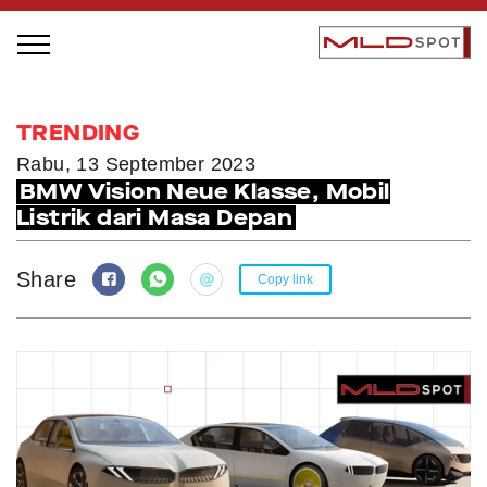
STAGE BUS JAZZ TOUR
TRENDING
LOCAL GREATNESS
Rabu, 13 September 2023
BMW Vision Neue Klasse, Mobil
INSPIRING PEOPLE
Listrik dari Masa Depan
INSPIRING PRODUCTS
INSPIRING PLACES
Share
Copy link
INSPIRING COMMUNITIES
TRENDING
EVENTS
MLDPODCAST
VIDEOS