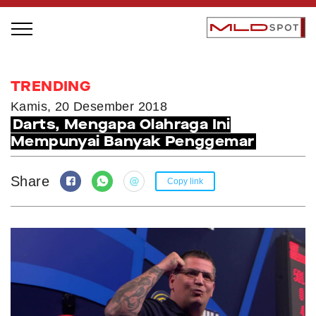
STAGE BUS JAZZ TOUR
TRENDING
LOCAL GREATNESS
Kamis, 20 Desember 2018
Darts, Mengapa Olahraga Ini
INSPIRING PEOPLE
Mempunyai Banyak Penggemar
INSPIRING PRODUCTS
INSPIRING PLACES
Share
Copy link
INSPIRING COMMUNITIES
TRENDING
EVENTS
MLDPODCAST
VIDEOS