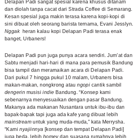
Delapan Padi sangat spesial karena khusus ditanam
dan diolah tanpa cacat dari Strada Coffee di Semarang.
Kesan spesial juga makin terasa karena kopi-kopi di
sini dibuat oleh seorang barista ternama, Evani Jesslyn.
Nggak
heran kalau kopi Delapan Padi terasa enak
banget, Urbaners!
Delapan Padi pun juga punya acara sendiri. Jum’at dan
Sabtu menjadi hari-hari di mana para pemusik Bandung
bisa tampil dan meramaikan acara di Delapan Padi.
Dari pukul 7 hingga pukul 10 malam, Urbaners bisa
makan-makan, nongkrong atau
ngopi
cantik sambil
dengerin
musisi
indie
Bandung. “Konsep kami
sebenarnya menyesuaikan dengan pasar Bandung.
Makanya ada makanan Nusantara untuk ibu-ibu dan
bapak-bapak tapi juga ada kafe yang dibuat lebih
mainstream
untuk yang muda-muda,” kata Merrysha.
“Kami
nyajiinnya
[konsep dan tempat Delapan Padi]
juga beda, lebih
homey
dan suasana rumahnya lebih