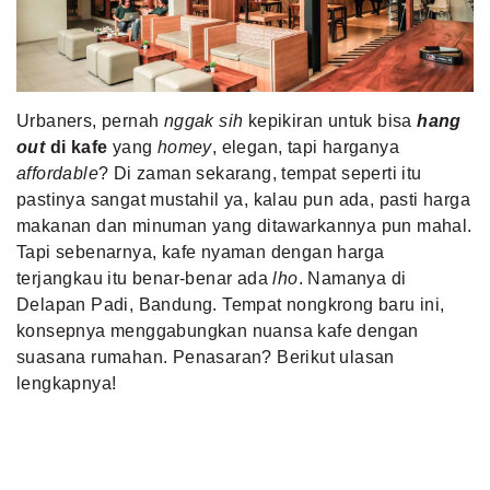
MLDPOINTS
SEARCH
Urbaners, pernah
nggak sih
kepikiran untuk bisa
hang
out
di kafe
yang
homey
, elegan, tapi harganya
affordable
? Di zaman sekarang, tempat seperti itu
pastinya sangat mustahil ya, kalau pun ada, pasti harga
makanan dan minuman yang ditawarkannya pun mahal.
Tapi sebenarnya, kafe nyaman dengan harga
terjangkau itu benar-benar ada
lho
. Namanya di
Delapan Padi, Bandung. Tempat nongkrong baru ini,
konsepnya menggabungkan nuansa kafe
dengan
suasana rumahan. Penasaran? Berikut ulasan
lengkapnya!