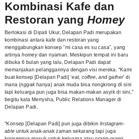
Kombinasi Kafe dan
Restoran yang
Homey
Berlokasi di Dipati Ukur, Delapan Padi merupakan
kombinasi antara kafe dan restoran yang
menggabungkan konsep "mi casa es su casa", yang
artinya
homey
dan nyaman. Meskipun tempat ini baru
dibuka 6 bulan yang lalu, Delapan Padi dapat
memanjakan pelanggannya dengan visi mereka. “Kami
buat konsep [Delapan Padi] ‘
eat, coffee, and gather
’ di
mana (
nggak
hanya) anak muda bisa nongkrong di sini
tapi keluarga pun juga bisa makan-makan asyik di sini,”
begitu kata Merrysha, Public Relations Manager di
Delapan Padi.
“Konsep [Delapan Padi] pun juga dibikin
Instagram-
able
untuk anak-anak zaman sekarang tapi juga
konsepnya masuk untuk keluarga atau orang-orang