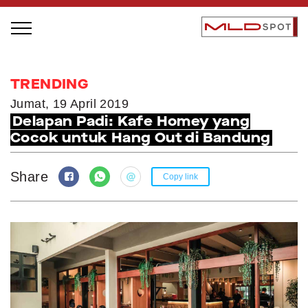
STAGE BUS JAZZ TOUR
TRENDING
LOCAL GREATNESS
Jumat, 19 April 2019
Delapan Padi: Kafe Homey yang
INSPIRING PEOPLE
Cocok untuk Hang Out di Bandung
INSPIRING PRODUCTS
INSPIRING PLACES
Share
Copy link
INSPIRING COMMUNITIES
TRENDING
EVENTS
MLDPODCAST
VIDEOS