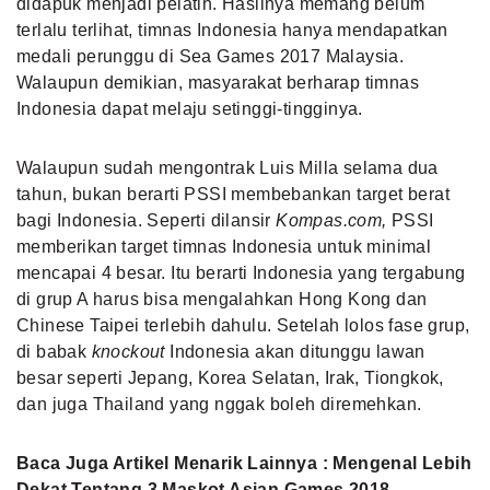
didapuk menjadi pelatih. Hasilnya memang belum
terlalu terlihat, timnas Indonesia hanya mendapatkan
medali perunggu di Sea Games 2017 Malaysia.
Walaupun demikian, masyarakat berharap timnas
Indonesia dapat melaju setinggi-tingginya.
Walaupun sudah mengontrak Luis Milla selama dua
tahun, bukan berarti PSSI membebankan target berat
bagi Indonesia. Seperti dilansir
Kompas.com,
PSSI
memberikan target timnas Indonesia untuk minimal
mencapai 4 besar. Itu berarti Indonesia yang tergabung
di grup A harus bisa mengalahkan Hong Kong dan
Chinese Taipei terlebih dahulu. Setelah lolos fase grup,
di babak
knockout
Indonesia akan ditunggu lawan
besar seperti Jepang, Korea Selatan, Irak, Tiongkok,
dan juga Thailand yang nggak boleh diremehkan.
Baca Juga Artikel Menarik Lainnya :
Mengenal Lebih
Dekat Tentang 3 Maskot Asian Games 2018