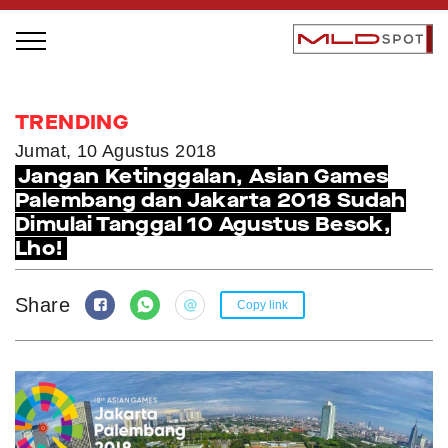
STAGE BUS JAZZ TOUR
TRENDING
LOCAL GREATNESS
Jumat, 10 Agustus 2018
Jangan Ketinggalan, Asian Games
INSPIRING PEOPLE
Palembang dan Jakarta 2018 Sudah
INSPIRING PRODUCTS
Dimulai Tanggal 10 Agustus Besok,
INSPIRING PLACES
Lho!
INSPIRING COMMUNITIES
Share
Copy link
TRENDING
EVENTS
MLDPODCAST
VIDEOS