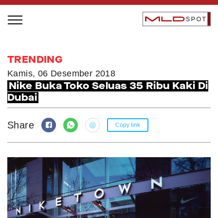
STAGE BUS JAZZ TOUR
TRENDING
LOCAL GREATNESS
Kamis, 06 Desember 2018
Nike Buka Toko Seluas 35 Ribu Kaki Di
INSPIRING PEOPLE
Dubai
INSPIRING PRODUCTS
INSPIRING PLACES
Share
Copy link
INSPIRING COMMUNITIES
TRENDING
EVENTS
MLDPODCAST
VIDEOS