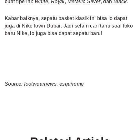
buat tipe ini:
White
,
Royal
,
Metallic Silver
, dan
Black
.
Kabar baiknya, sepatu basket klasik ini bisa lo dapat
juga di NikeTown Dubai. Jadi selain cari tahu soal toko
baru Nike, lo juga bisa dapat sepatu baru!
Source: footwearnews, esquireme