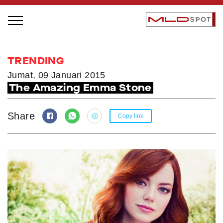
STAGE BUS JAZZ TOUR
TRENDING
LOCAL GREATNESS
Jumat, 09 Januari 2015
The Amazing Emma Stone
INSPIRING PEOPLE
INSPIRING PRODUCTS
Share
Copy link
INSPIRING PLACES
INSPIRING COMMUNITIES
TRENDING
EVENTS
MLDPODCAST
VIDEOS