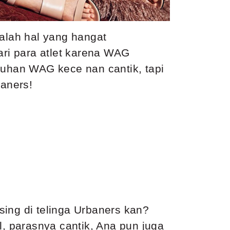
alah hal yang hangat
ari para atlet karena WAG
luhan WAG kece nan cantik, tapi
baners!
ing di telinga Urbaners kan?
l, parasnya cantik, Ana pun juga