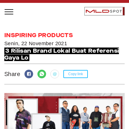
STAGE BUS JAZZ TOUR
INSPIRING PRODUCTS
LOCAL GREATNESS
Senin, 22 November 2021
3 Rilisan Brand Lokal Buat Referensi
INSPIRING PEOPLE
Gaya Lo
INSPIRING PRODUCTS
INSPIRING PLACES
Share
Copy link
INSPIRING COMMUNITIES
TRENDING
EVENTS
MLDPODCAST
VIDEOS