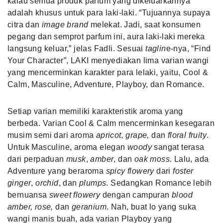
kalau semua produk parfum yang dikeluarkannya
adalah khusus untuk para laki-laki. “Tujuannya supaya
citra dan
image brand
melekat. Jadi, saat konsumen
pegang dan semprot parfum ini, aura laki-laki mereka
langsung keluar,” jelas Fadli. Sesuai
taglin
e-nya, “Find
Your Character”, LAKI menyediakan lima varian wangi
yang mencerminkan karakter para lelaki, yaitu, Cool &
Calm, Masculine, Adventure, Playboy, dan Romance.
Setiap varian memiliki
karakteristik aroma
yang
berbeda. Varian Cool & Calm mencerminkan kesegaran
musim semi dari aroma
apricot, grape,
dan
floral fruity
.
Untuk Masculine, aroma elegan
woody
sangat terasa
dari perpaduan
musk
,
amber
, dan
oak moss
. Lalu, ada
Adventure yang beraroma
spicy flowery
dari
foster
ginger
,
orchid
, dan
plumps
. Sedangkan Romance lebih
bernuansa
sweet flowery
dengan campuran
blood
amber, rose,
dan
geranium
. Nah, buat lo yang suka
wangi manis buah, ada varian Playboy yang