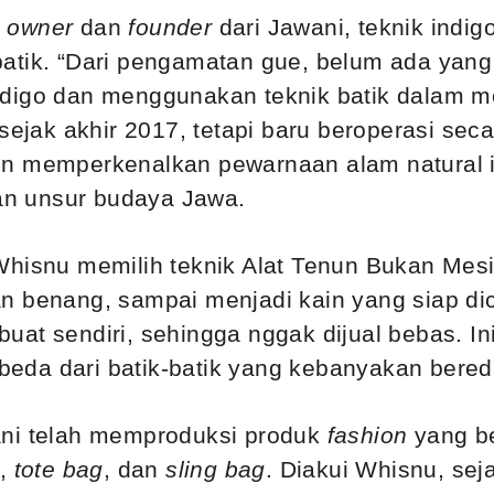
u
owner
dan
founder
dari Jawani, teknik indig
atik
. “Dari pengamatan gue, belum ada yan
ndigo dan menggunakan teknik batik dalam m
sejak akhir 2017, tetapi baru beroperasi sec
n memperkenalkan pewarnaan alam natural ind
n unsur budaya Jawa.
hisnu memilih teknik Alat Tenun Bukan Mes
n benang, sampai menjadi kain yang siap dic
ibuat sendiri, sehingga nggak dijual bebas. 
erbeda dari batik-batik yang kebanyakan bered
ani telah memproduksi produk
fashion
yang b
a,
tote bag
, dan
sling bag
. Diakui Whisnu, sej