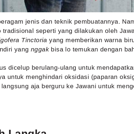
 beragam jenis dan teknik pembuatannya. Na
tradisional seperti yang dilakukan oleh Jawan
gofera Tinctoria
yang memberikan warna biru 
endiri yang
nggak
bisa lo temukan dengan bah
harus dicelup berulang-ulang untuk mendapatk
a untuk menghindari oksidasi (paparan oks
k, langsung aja berguru ke Jawani untuk men
ih Langka