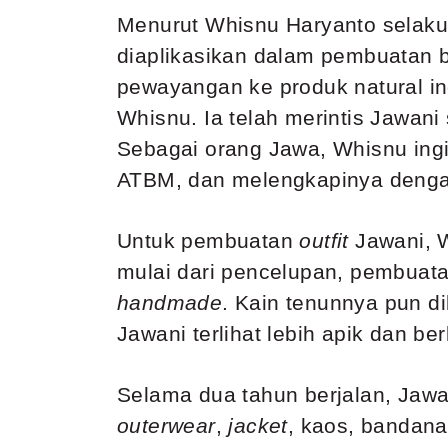
Menurut Whisnu Haryanto selak
diaplikasikan dalam
pembuatan b
pewayangan ke produk natural i
Whisnu. Ia telah merintis Jawani 
Sebagai orang Jawa, Whisnu ingi
ATBM, dan melengkapinya denga
Untuk pembuatan
outfit
Jawani, W
mulai dari pencelupan, pembuata
handmade
. Kain tenunnya pun d
Jawani terlihat lebih apik dan b
Selama dua tahun berjalan, Jaw
outerwear
,
jacket
, kaos, bandan