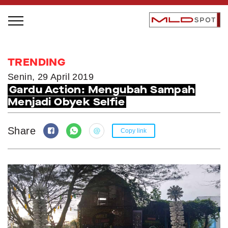
STAGE BUS JAZZ TOUR
TRENDING
LOCAL GREATNESS
Senin, 29 April 2019
Gardu Action: Mengubah Sampah
INSPIRING PEOPLE
Menjadi Obyek Selfie
INSPIRING PRODUCTS
INSPIRING PLACES
Share
Copy link
INSPIRING COMMUNITIES
TRENDING
EVENTS
MLDPODCAST
VIDEOS