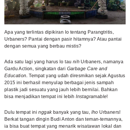
MLDPOINTS
SEARCH
Apa yang terlintas dipikiran lo tentang
Parangtritis
,
Urbaners? Pantai dengan pasir hitamnya? Atau pantai
dengan semua yang berbau mistis?
Ada satu lagi yang harus lo tau
nih
Urbaners, namanya
Gardu Action, singkatan dari
Garbage Care and
Education.
Tempat yang udah diresmikan sejak Agustus
2015 ini berhasil menyulap berbagai jenis sampah
plastik jadi sesuatu yang jauh lebih bernilai. Bahkan
bisa menjadikan tempat ini lebih
Instagramable
!
Dulu tempat ini
nggak
banyak yang tau,
lho
Urbaners!
Berkat tangan dingin Budi Anton dan teman-temannya,
ia bisa buat tempat yang menarik wisatawan lokal dan