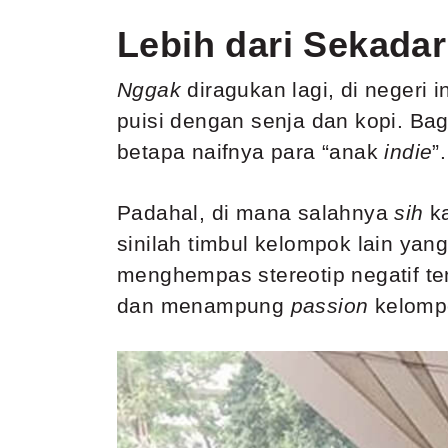
Lebih dari Sekadar
Nggak
diragukan lagi, di negeri
puisi dengan senja dan kopi. Bag
betapa naifnya para “
anak
indie
”.
Padahal, di mana salahnya
sih
k
sinilah timbul kelompok lain yan
menghempas stereotip negatif te
dan menampung
passion
kelompo