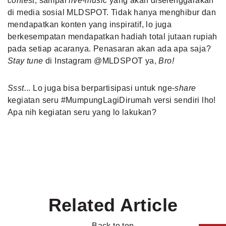
contest
, sampai
live-music
yang akan diselenggarakan
di media sosial MLDSPOT. Tidak hanya menghibur dan
mendapatkan konten yang inspiratif, lo juga
berkesempatan mendapatkan hadiah total jutaan rupiah
pada setiap acaranya. Penasaran akan ada apa saja?
Stay tune
di Instagram @MLDSPOT ya,
Bro!
Ssst.
.. Lo juga bisa berpartisipasi untuk nge-
share
kegiatan seru #MumpungLagiDirumah versi sendiri lho!
Apa nih kegiatan seru yang lo lakukan?
Related Article
Back to top