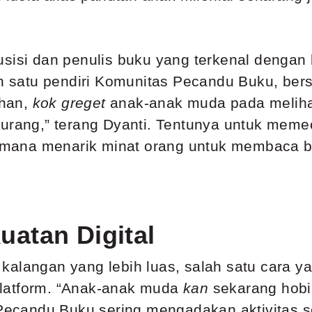
usisi dan penulis buku yang terkenal dengan 
lah satu pendiri Komunitas Pecandu Buku, ber
ahan,
kok greget
anak-anak muda pada melihat
kurang,” terang Dyanti. Tentunya untuk meme
mana menarik minat orang untuk membaca b
atan Digital
alangan yang lebih luas, salah satu cara yan
latform. “Anak-anak muda
kan
sekarang hobi 
andu Buku sering mengadakan aktivitas secar