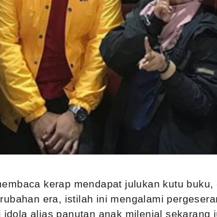
membaca kerap mendapat julukan kutu buku,
ubahan era, istilah ini mengalami pergeseran
 idola alias panutan anak milenial sekarang 