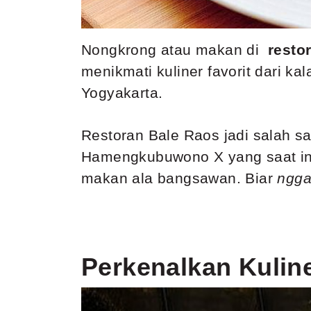
Nongkrong atau makan di
restor
menikmati kuliner favorit dari k
Yogyakarta.
Restoran Bale Raos jadi salah s
Hamengkubuwono X yang saat ini 
makan ala bangsawan
. Biar
ngg
Perkenalkan Kulin