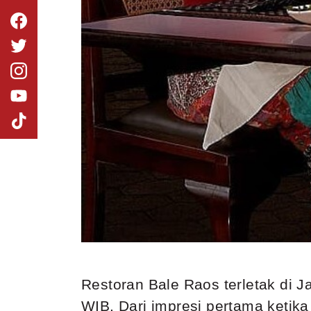
Restoran Bale Raos terletak di 
WIB. Dari impresi pertama ketik