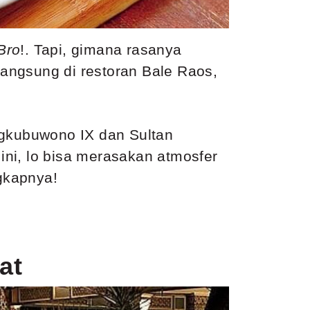
Bro
!. Tapi, gimana rasanya
 langsung di restoran Bale Raos,
ngkubuwono IX dan Sultan
ini, lo bisa merasakan
atmosfer
gkapnya!
at