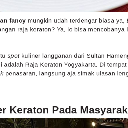
an fancy
mungkin udah terdengar biasa ya,
alangan raja keraton? Ya, lo bisa mencobanya
atu
spot
kuliner langganan dari Sultan Hame
adalah Raja Keraton Yogyakarta. Di tempat 
ak
penasaran, langsung aja simak ulasan len
er Keraton Pada Masyarak