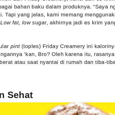
agai bahan baku dalam produknya. “Saya ngg
. Tapi yang jelas, kami memang menggunakan
.
Low fat, low sugar
, akhirnya jadi es krim ya
gular
pint
(toples) Friday Creamery ini kalorin
ingannya ‘kan, Bro? Oleh karena itu, rasanya
rat atau saat nyantai di rumah dan tiba-tiba
n Sehat