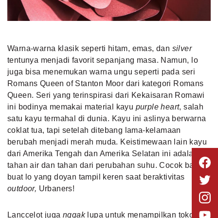
Warna-warna klasik seperti hitam, emas, dan
silver
tentunya menjadi favorit sepanjang masa. Namun, lo
juga bisa menemukan warna ungu seperti pada seri
Romans Queen of Stanton Moor dari kategori Romans
Queen. Seri yang terinspirasi dari Kekaisaran Romawi
ini bodinya memakai material kayu
purple heart
, salah
satu kayu termahal di dunia. Kayu ini aslinya berwarna
coklat tua, tapi setelah ditebang lama-kelamaan
berubah menjadi merah muda. Keistimewaan lain kayu
dari Amerika Tengah dan Amerika Selatan ini adalah
tahan air dan tahan dari perubahan suhu. Cocok banget
buat lo yang doyan
tampil keren saat beraktivitas
outdoor
,
Urbaners!
Lanccelot juga
nggak
lupa untuk menampilkan tokoh-