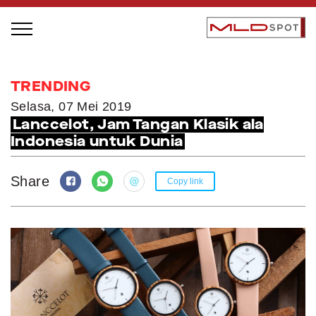
STAGE BUS JAZZ TOUR
TRENDING
LOCAL GREATNESS
Selasa, 07 Mei 2019
Lanccelot, Jam Tangan Klasik ala
INSPIRING PEOPLE
Indonesia untuk Dunia
INSPIRING PRODUCTS
INSPIRING PLACES
Share
Copy link
INSPIRING COMMUNITIES
TRENDING
EVENTS
MLDPODCAST
VIDEOS